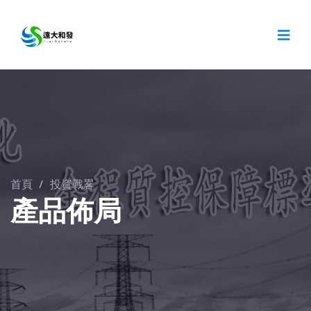
首頁
/
投資戰畧
產品佈局