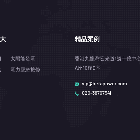
大
精品案例
們
太陽能發電
香港九龍灣宏光道1號十億中
A座10樓D室
化
電力應急搶修
vip@hefapower.com
020-38797541