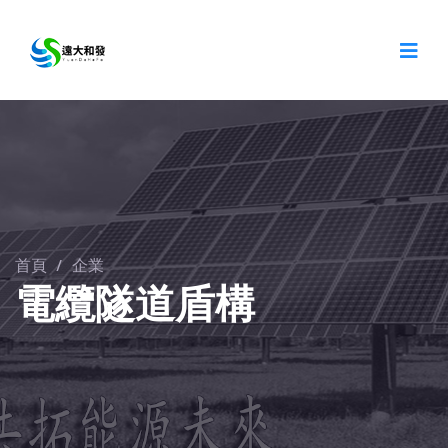
首頁
/
企業
電纜隧道盾構