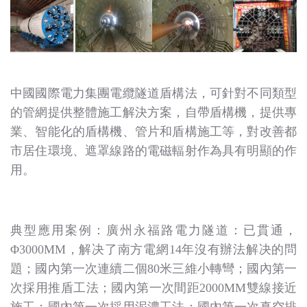
中國國際電力集團電纜隧道盾構法，可針對不同類型
的管網提供整體施工解決方案，自帶盾構機，提供專
業、智能化的盾構機、管片和盾構施工等，對改善都
市居住環境、遮罩線路的電磁輻射作為具有明顯的作
用。
典型應用案例：廣州永福路電力隧道：已貫通，
Φ3000MM，解决了南方電網14年沒有辦法解决的問
題；國內第一次連續二個80米三維小轉彎；國內第一
次採用推盾工法；國內第一次間距2000MM雙線接近
施工；國內第一次採用泥濃工法；國內第一次真空排