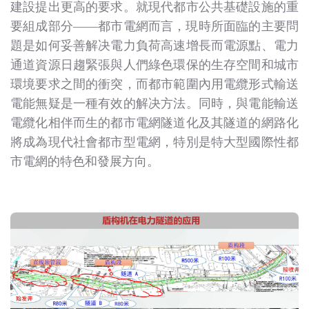
建設提出更高的要求。就現代都市公共基礎設施的重
要組成部分——都市電網而言，現時所面臨的主要問
題是如何妥善解决電力負荷高速增長而電源點、電力
通道資源日趨緊張與人們綠色環保的生存空間和城市
環境要求之間的衝突，而都市範圍內用電纜形式輸送
電能無疑是一種有效的解决方法。同時，與電能輸送
電纜化相伴而生的都市電網隧道化及其隧道的網路化
將成為現代社會都市型電網，特別是特大型國際性都
市電網的特色和發展方向。