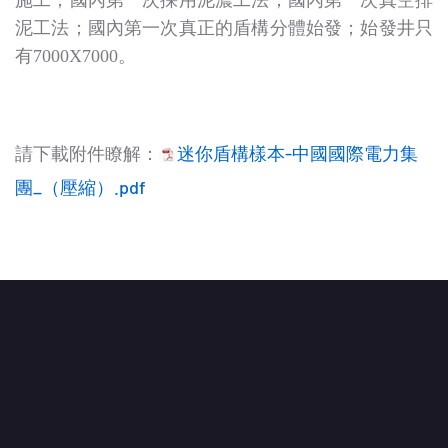
泥工法；國內第一次真正的盾構分體始發；始發井只
有7000X7000。
請下載附件瞭解：
迷你盾構樣本-中國國際電力集
團_（壓縮）.pdf