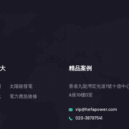
大
精品案例
們
太陽能發電
香港九龍灣宏光道1號十億中
A座10樓D室
化
電力應急搶修
vip@hefapower.com
020-38797541