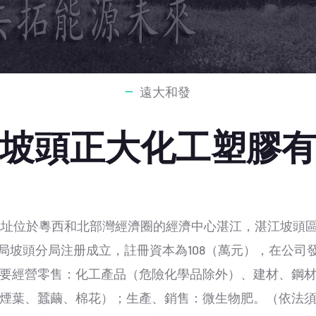
遠大和發
坡頭正大化工塑膠
於粵西和北部灣經濟圈的經濟中心湛江，湛江坡頭區龍頭鎮
管理局坡頭分局注册成立，註冊資本為108（萬元），在公
要經營零售：化工產品（危險化學品除外）、建材、鋼
煙葉、蠶繭、棉花）；生產、銷售：微生物肥。（依法