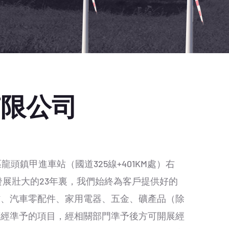
有限公司
甲進車站（國道325線+401KM處）右
司發展壯大的23年裏，我們始終為客戶提供好的
材、汽車零配件、家用電器、五金、礦產品（除
須經準予的項目，經相關部門準予後方可開展經