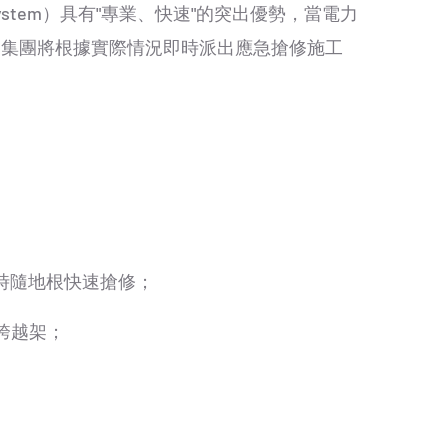
 System）具有"專業、快速"的突出優勢，當電力
力集團將根據實際情況即時派出應急搶修施工
時隨地根快速搶修；
跨越架；