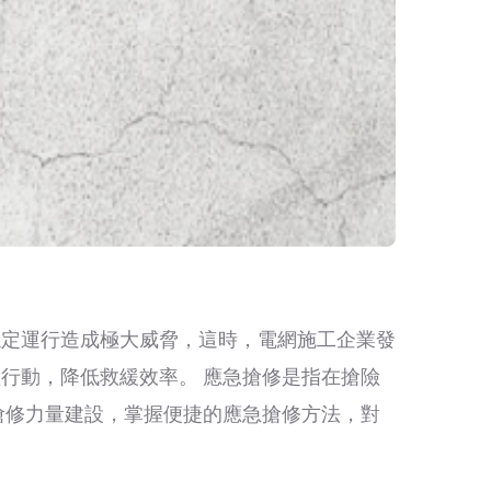
穩定運行造成極大威脅，這時，電網施工企業發
行動，降低救緩效率。 應急搶修是指在搶險
搶修力量建設，掌握便捷的應急搶修方法，對