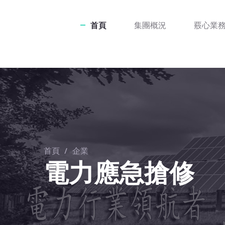
首頁
集團概況
覈心業
首頁
/
企業
電力應急搶修