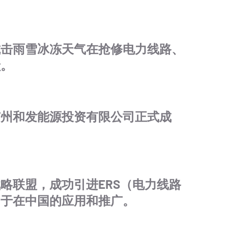
抗击雨雪冰冻天气在抢修电力线路、
献。
广州和发能源投资有限公司正式成
略联盟，成功引进ERS（电力线路
力于在中国的应用和推广。