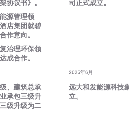
架协议书》。
司正式成立。
能源管理领
酒店集团就碧
合作意向。
复治理环保领
达成合作。
2025年6月
级、建筑总承
远大和发能源科技
业承包三级升
立。
三级升级为二