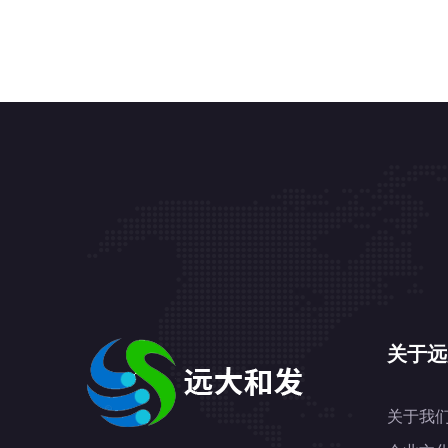
关于远
关于我