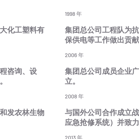
1998 年
大化工塑料有
集团总公司工程队为
保供电等工作做出贡
2006 年
程咨询、设
集团总公司成员企业
。
立。
2008 年
和发农林生物
与国外公司合作成立战
应急抢修系统）并致
2013 年