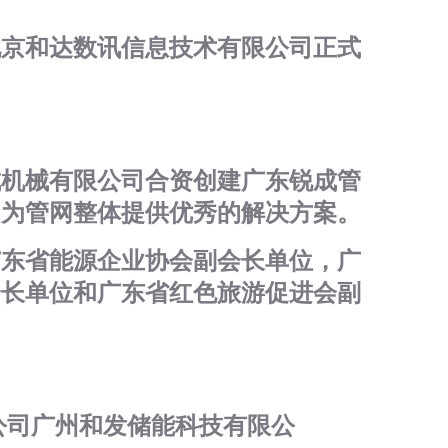
北京和达数讯信息技术有限公司正式
成机械有限公司合资创建广东锐成管
，为管网整体提供优秀的解决方案。
广东省能源企业协会副会长单位，广
会长单位和广东省红色旅游促进会副
公司广州和发储能科技有限公