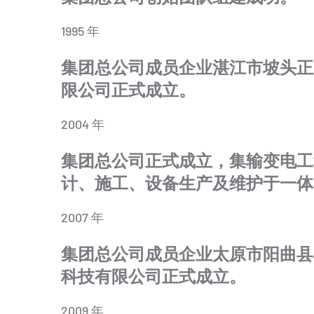
1995 年
集团总公司成员企业湛江市坡头正
限公司正式成立。
2004 年
集团总公司正式成立，集输变电工
计、施工、设备生产及维护于一体
2007 年
集团总公司成员企业太原市阳曲县
科技有限公司正式成立。
2009 年