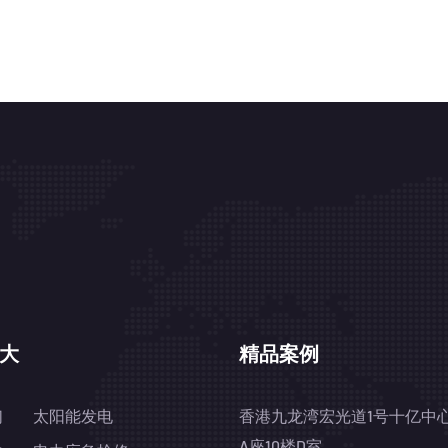
大
精品案例
们
太阳能发电
香港九龙湾宏光道1号十亿中
A座10楼D室