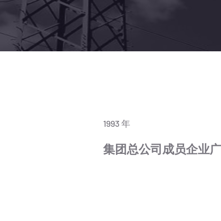
1993 年
集团总公司成员企业